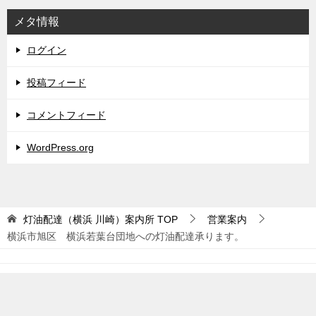
メタ情報
ログイン
投稿フィード
コメントフィード
WordPress.org
灯油配達（横浜 川崎）案内所
TOP
営業案内
横浜市旭区 横浜若葉台団地への灯油配達承ります。
© 2013 灯油配達（横浜 川崎）案内所
TOPへ
シェア