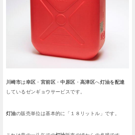
川崎市
は
幸区
・
宮前区
・
中原区
・
高津区
へ
灯油を配達
しているゼンギョウサービスです。
灯油
の販売単位は基本的に「１８リットル」です。